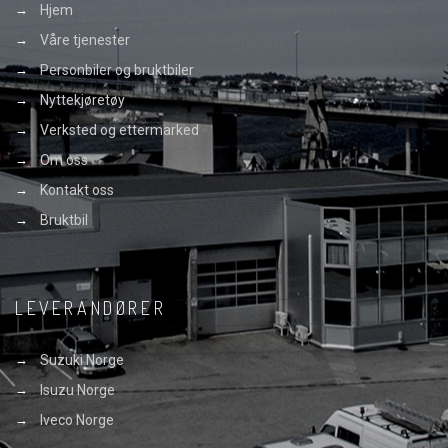
Hjem
Våre tjenester
Personbiler og bruktbiler
Nyttekjøretøy
Verksted og ettermarked
Om oss
Kontakt oss
Bruktbil
LEVERANDØRER
Suzuki Norge
Isuzu Norge
Iveco Norge