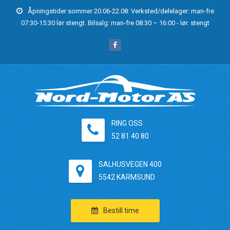
Åpningstider sommer 20.06-22.08: Verksted/delelager: man-fre
07:30-15:30 lør stengt. Bilsalg: man-fre 08:30 – 16:00 - lør. stengt
RING OSS
52 81 40 80
SALHUSVEGEN 400
5542 KARMSUND
Bestill time