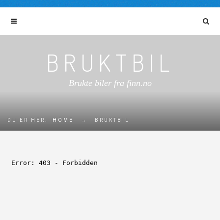
BRUKTBIL
Brukte biler fra finn.no
DU ER HER:
HOME
→
BRUKTBIL