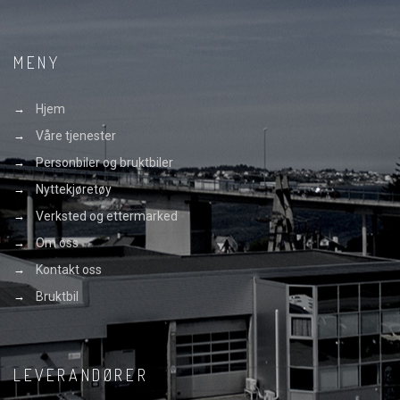
MENY
Hjem
Våre tjenester
Personbiler og bruktbiler
Nyttekjøretøy
Verksted og ettermarked
Om oss
Kontakt oss
Bruktbil
LEVERANDØRER