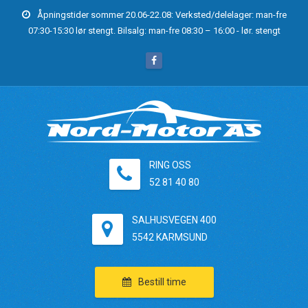
Åpningstider sommer 20.06-22.08: Verksted/delelager: man-fre
07:30-15:30 lør stengt. Bilsalg: man-fre 08:30 – 16:00 - lør. stengt
RING OSS
52 81 40 80
SALHUSVEGEN 400
5542 KARMSUND
Bestill time