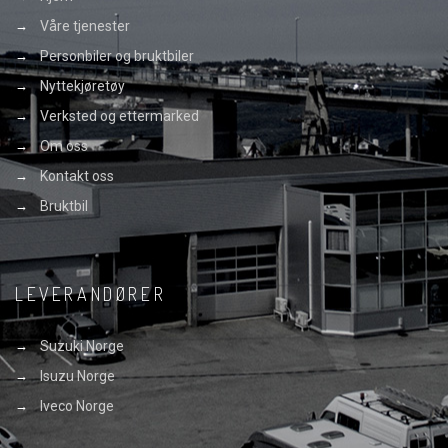
Våre tjenester
Personbiler og bruktbiler
Nyttekjøretøy
Verksted og ettermarked
Om oss
Kontakt oss
Bruktbil
LEVERANDØRER
Suzuki Norge
Isuzu Norge
Iveco Norge