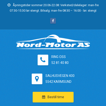
Åpningstider sommer 20.06-22.08: Verksted/delelager: man-fre
07:30-15:30 lør stengt. Bilsalg: man-fre 08:30 – 16:00 - lør. stengt
RING OSS
52 81 40 80
SALHUSVEGEN 400
5542 KARMSUND
Bestill time